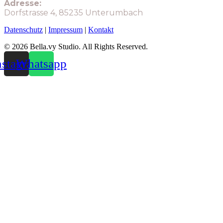
Adresse:
Dorfstrasse 4, 85235 Unterumbach
Datenschutz
|
Impressum
|
Kontakt
© 2026 Bella.vy Studio. All Rights Reserved.
nstagram
Whatsapp